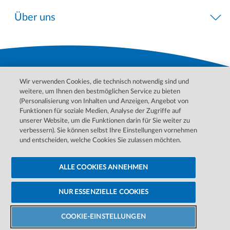
Über uns
Wir verwenden Cookies, die technisch notwendig sind und
weitere, um Ihnen den bestmöglichen Service zu bieten
(Personalisierung von Inhalten und Anzeigen, Angebot von
Funktionen für soziale Medien, Analyse der Zugriffe auf
unserer Website, um die Funktionen darin für Sie weiter zu
Bitte wenden Sie sich für Behandlungen, Diagnosen und
verbessern). Sie können selbst Ihre Einstellungen vornehmen
Informationen zu Ihren Erkrankungen an Ihren Arzt. Im Notfall
und entscheiden, welche Cookies Sie zulassen möchten.
wenden Sie sich bitte an den ärztlichen Notdienst.
ALLE COOKIES ANNEHMEN
Datenschutzerklärung
Barrierefreiheitserklärung
Cookie-Einstellungen ändern
Cookie-Hinweise
Impressum
NUR ESSENZIELLE COOKIES
©
2026 DaVita Inc. Alle Rechte vorbehalten.
Zentrum
finden
COOKIE-EINSTELLUNGEN