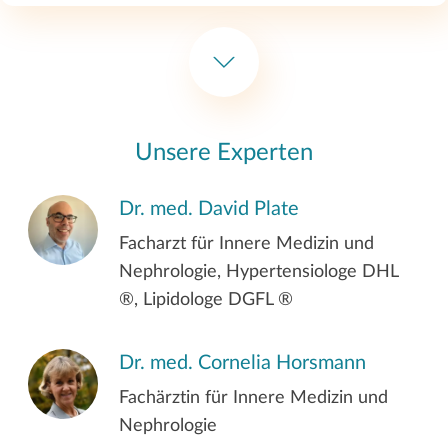
Kontinuierliche ambulante
Peritonealdialyse (CAPD)
Intermittierende Peritonealdialyse
Unsere Experten
(IPD)
Dr. med. David Plate
Facharzt für Innere Medizin und
Hämodiafiltration
Nephrologie, Hypertensiologe DHL
®, Lipidologe DGFL ®
Lipidapherese
Dr. med. Cornelia Horsmann
Fachärztin für Innere Medizin und
Dialyse für stationäre Patienten
Nephrologie