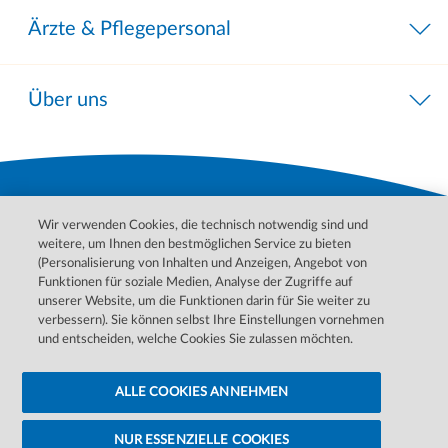
Ärzte & Pflegepersonal
Über uns
Wir verwenden Cookies, die technisch notwendig sind und
weitere, um Ihnen den bestmöglichen Service zu bieten
(Personalisierung von Inhalten und Anzeigen, Angebot von
Funktionen für soziale Medien, Analyse der Zugriffe auf
unserer Website, um die Funktionen darin für Sie weiter zu
Bitte wenden Sie sich für Behandlungen, Diagnosen und
verbessern). Sie können selbst Ihre Einstellungen vornehmen
Informationen zu Ihren Erkrankungen an Ihren Arzt. Im Notfall
und entscheiden, welche Cookies Sie zulassen möchten.
wenden Sie sich bitte an den ärztlichen Notdienst.
ALLE COOKIES ANNEHMEN
Datenschutzerklärung
Barrierefreiheitserklärung
Cookie-Einstellungen ändern
Cookie-Hinweise
Impressum
NUR ESSENZIELLE COOKIES