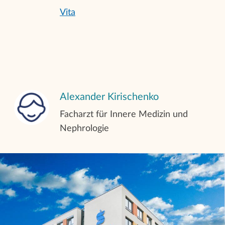
Intermittierende Peritonealdialyse
Vita
(IPD)
Kontinuierliche ambulante
Peritonealdialyse (CAPD)
Alexander Kirischenko
Automatisierte Peritonealdialyse
Facharzt für Innere Medizin und
(APD)
Nephrologie
Heimhämodialyse (HHD)
Training für Peritonealdialyse und
Heimhämodialyse