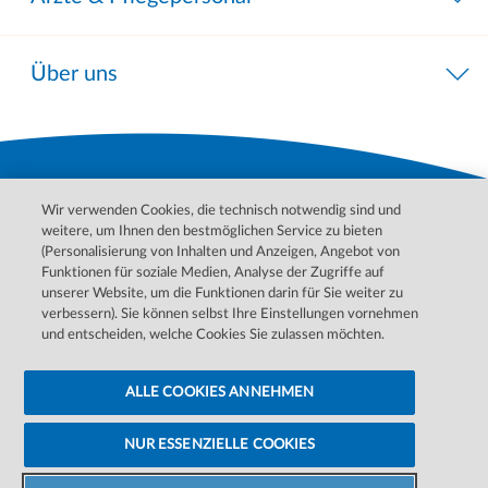
Über uns
Wir verwenden Cookies, die technisch notwendig sind und
weitere, um Ihnen den bestmöglichen Service zu bieten
(Personalisierung von Inhalten und Anzeigen, Angebot von
Funktionen für soziale Medien, Analyse der Zugriffe auf
unserer Website, um die Funktionen darin für Sie weiter zu
Bitte wenden Sie sich für Behandlungen, Diagnosen und
verbessern). Sie können selbst Ihre Einstellungen vornehmen
Informationen zu Ihren Erkrankungen an Ihren Arzt. Im Notfall
und entscheiden, welche Cookies Sie zulassen möchten.
wenden Sie sich bitte an den ärztlichen Notdienst.
ALLE COOKIES ANNEHMEN
Datenschutzerklärung
Barrierefreiheitserklärung
Cookie-Einstellungen ändern
Cookie-Hinweise
Impressum
NUR ESSENZIELLE COOKIES
©
2026 DaVita Inc. Alle Rechte vorbehalten.
Zentrum