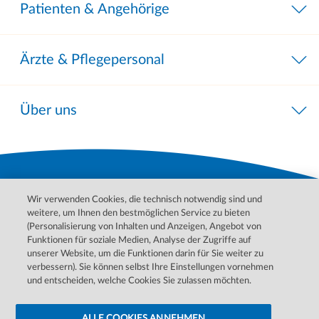
Patienten & Angehörige
Ärzte & Pflegepersonal
Über uns
Wir verwenden Cookies, die technisch notwendig sind und
weitere, um Ihnen den bestmöglichen Service zu bieten
(Personalisierung von Inhalten und Anzeigen, Angebot von
Funktionen für soziale Medien, Analyse der Zugriffe auf
unserer Website, um die Funktionen darin für Sie weiter zu
Bitte wenden Sie sich für Behandlungen, Diagnosen und
verbessern). Sie können selbst Ihre Einstellungen vornehmen
Informationen zu Ihren Erkrankungen an Ihren Arzt. Im Notfall
und entscheiden, welche Cookies Sie zulassen möchten.
wenden Sie sich bitte an den ärztlichen Notdienst.
ALLE COOKIES ANNEHMEN