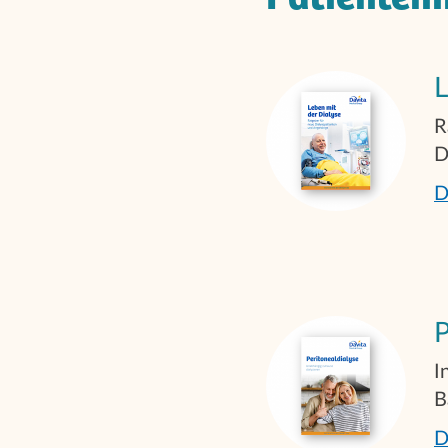
L
R
D
D
P
I
B
D