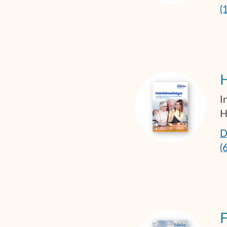
(
I
H
D
(
F