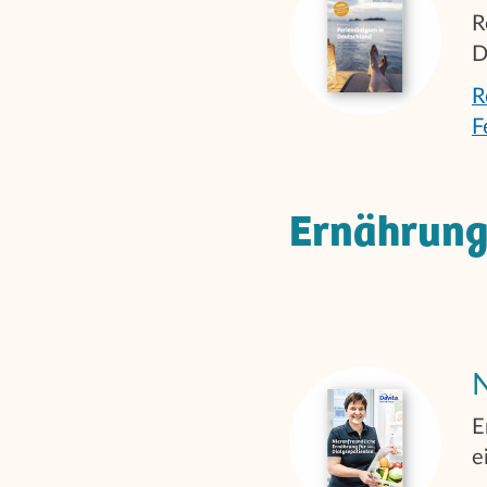
R
D
R
F
Ernährung
N
E
e