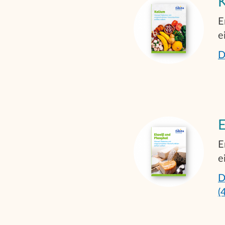
E
e
D
E
E
e
D
(