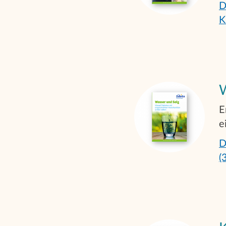
D
K
W
E
e
D
(