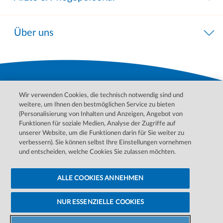
Über uns
Wir verwenden Cookies, die technisch notwendig sind und
weitere, um Ihnen den bestmöglichen Service zu bieten
(Personalisierung von Inhalten und Anzeigen, Angebot von
Funktionen für soziale Medien, Analyse der Zugriffe auf
unserer Website, um die Funktionen darin für Sie weiter zu
Bitte wenden Sie sich für Behandlungen, Diagnosen und
verbessern). Sie können selbst Ihre Einstellungen vornehmen
Informationen zu Ihren Erkrankungen an Ihren Arzt. Im Notfall
und entscheiden, welche Cookies Sie zulassen möchten.
wenden Sie sich bitte an den ärztlichen Notdienst.
ALLE COOKIES ANNEHMEN
Datenschutzerklärung
Barrierefreiheitserklärung
Cookie-Einstellungen ändern
Cookie-Hinweise
Impressum
NUR ESSENZIELLE COOKIES
©
2026 DaVita Inc. Alle Rechte vorbehalten.
Zentrum
finden