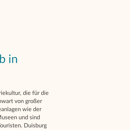
b in
iekultur, die für die
nwart von großer
ieanlagen wie der
Museen und sind
Touristen. Duisburg