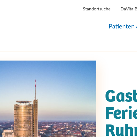
Standortsuche
DaVita 
Patienten
Gast
Feri
Ruh