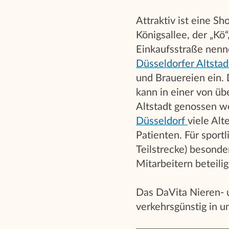
Attraktiv ist eine S
Königsallee, der „Kö“
Einkaufsstraße nenn
Düsseldorfer Altstad
und Brauereien ein. 
kann in einer von üb
Altstadt genossen w
Düsseldorf
viele Alt
Patienten. Für sport
Teilstrecke) besond
Mitarbeitern beteilig
Das DaVita Nieren- u
verkehrsgünstig in 