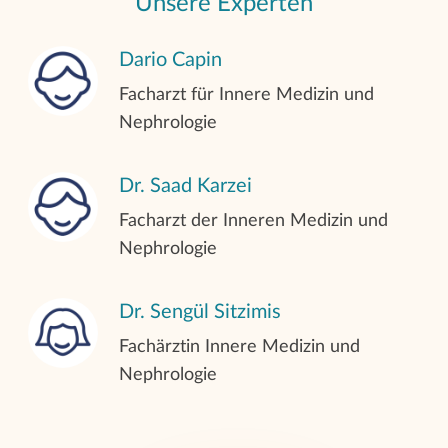
Unsere Experten
(APD)
Dario Capin
Kontinuierliche ambulante
Facharzt für Innere Medizin und
Peritonealdialyse (CAPD)
Nephrologie
Apherese
Dr. Saad Karzei
Facharzt der Inneren Medizin und
Nephrologie
Lipidapherese
Dr. Sengül Sitzimis
Fachärztin Innere Medizin und
Sport während der Dialyse
Nephrologie
Transplantationsvorbereitung und -