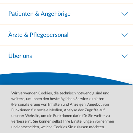
Patienten & Angehörige
Ärzte & Pflegepersonal
Über uns
Wir verwenden Cookies, die technisch notwendig sind und
weitere, um Ihnen den bestmöglichen Service zu bieten
(Personalisierung von Inhalten und Anzeigen, Angebot von
Funktionen für soziale Medien, Analyse der Zugriffe auf
unserer Website, um die Funktionen darin für Sie weiter zu
Bitte wenden Sie sich für Behandlungen, Diagnosen und
verbessern). Sie können selbst Ihre Einstellungen vornehmen
Informationen zu Ihren Erkrankungen an Ihren Arzt. Im Notfall
und entscheiden, welche Cookies Sie zulassen möchten.
wenden Sie sich bitte an den ärztlichen Notdienst.