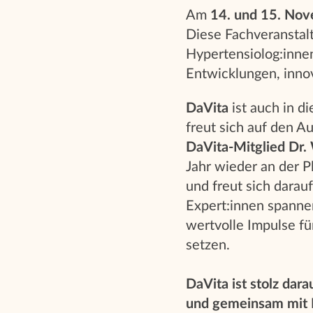
Am
14. und 15. No
Diese Fachveranstalt
Hypertensiolog:innen
Entwicklungen, inno
DaVita
ist auch in d
freut sich auf den A
DaVita-Mitglied Dr.
Jahr wieder an der P
und freut sich dara
Expert:innen spanne
wertvolle Impulse fü
setzen.
DaVita ist stolz dara
und gemeinsam mit E