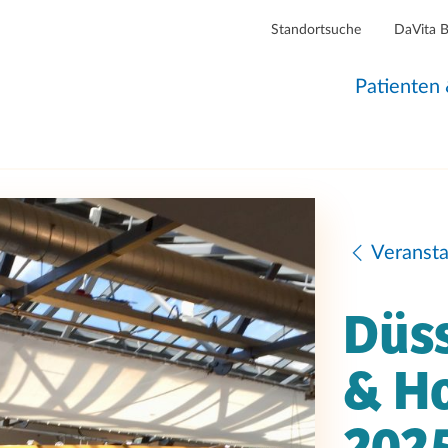
Standortsuche
DaVita 
Patienten
Veranst
Düss
& H