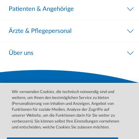
Patienten & Angehörige
Ärzte & Pflegepersonal
Über uns
Wir verwenden Cookies, die technisch notwendig sind und
weitere, um Ihnen den bestmöglichen Service zu bieten
(Personalisierung von Inhalten und Anzeigen, Angebot von
Funktionen für soziale Medien, Analyse der Zugriffe auf
unserer Website, um die Funktionen darin für Sie weiter zu
Bitte wenden Sie sich für Behandlungen, Diagnosen und
verbessern). Sie können selbst Ihre Einstellungen vornehmen
Informationen zu Ihren Erkrankungen an Ihren Arzt. Im Notfall
und entscheiden, welche Cookies Sie zulassen möchten.
wenden Sie sich bitte an den ärztlichen Notdienst.