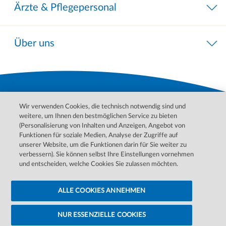
Ärzte & Pflegepersonal
Über uns
Wir verwenden Cookies, die technisch notwendig sind und
weitere, um Ihnen den bestmöglichen Service zu bieten
(Personalisierung von Inhalten und Anzeigen, Angebot von
Funktionen für soziale Medien, Analyse der Zugriffe auf
unserer Website, um die Funktionen darin für Sie weiter zu
Bitte wenden Sie sich für Behandlungen, Diagnosen und
verbessern). Sie können selbst Ihre Einstellungen vornehmen
Informationen zu Ihren Erkrankungen an Ihren Arzt. Im Notfall
und entscheiden, welche Cookies Sie zulassen möchten.
wenden Sie sich bitte an den ärztlichen Notdienst.
ALLE COOKIES ANNEHMEN
Datenschutzerklärung
Barrierefreiheitserklärung
Cookie-Einstellungen ändern
Cookie-Hinweise
Impressum
NUR ESSENZIELLE COOKIES
©
2026 DaVita Inc. Alle Rechte vorbehalten.