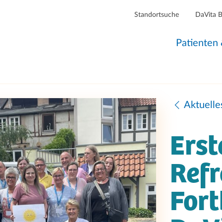
Standortsuche
DaVita 
Patienten
Aktuelle
Erst
Refr
Fort