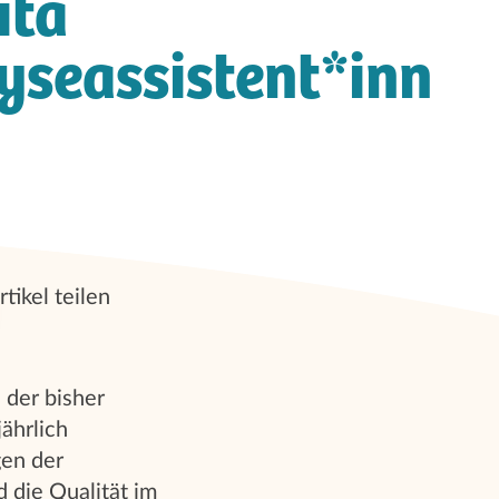
ita
yseassistent*inn
3
rtikel teilen
der bisher
ährlich
gen der
 die Qualität im