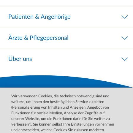
Patienten & Angehörige
Ärzte & Pflegepersonal
Über uns
Wir verwenden Cookies, die technisch notwendig sind und
weitere, um Ihnen den bestmöglichen Service zu bieten
(Personalisierung von Inhalten und Anzeigen, Angebot von
Funktionen für soziale Medien, Analyse der Zugriffe auf
unserer Website, um die Funktionen darin für Sie weiter zu
Bitte wenden Sie sich für Behandlungen, Diagnosen und
verbessern). Sie können selbst Ihre Einstellungen vornehmen
Informationen zu Ihren Erkrankungen an Ihren Arzt. Im Notfall
und entscheiden, welche Cookies Sie zulassen möchten.