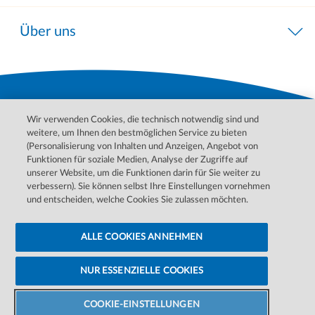
Über uns
Wir verwenden Cookies, die technisch notwendig sind und
weitere, um Ihnen den bestmöglichen Service zu bieten
(Personalisierung von Inhalten und Anzeigen, Angebot von
Funktionen für soziale Medien, Analyse der Zugriffe auf
unserer Website, um die Funktionen darin für Sie weiter zu
Bitte wenden Sie sich für Behandlungen, Diagnosen und
verbessern). Sie können selbst Ihre Einstellungen vornehmen
Informationen zu Ihren Erkrankungen an Ihren Arzt. Im Notfall
und entscheiden, welche Cookies Sie zulassen möchten.
wenden Sie sich bitte an den ärztlichen Notdienst.
ALLE COOKIES ANNEHMEN
Datenschutzerklärung
Barrierefreiheitserklärung
Cookie-Einstellungen ändern
Cookie-Hinweise
Impressum
NUR ESSENZIELLE COOKIES
©
2026 DaVita Inc. Alle Rechte vorbehalten.
Zentrum
finden
COOKIE-EINSTELLUNGEN