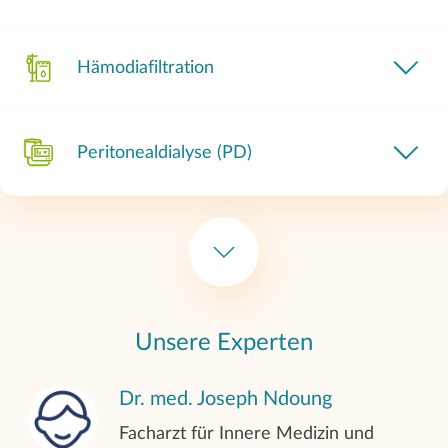
Hämodiafiltration
Peritonealdialyse (PD)
Lipidapherese
Behandlung von Bluthochdruck
Unsere Experten
(Hypertonie)
Dr. med. Joseph Ndoung
Feriendialyse/Urlaubsdialyse
Facharzt für Innere Medizin und