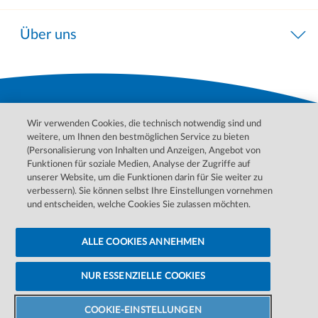
Über uns
Wir verwenden Cookies, die technisch notwendig sind und
weitere, um Ihnen den bestmöglichen Service zu bieten
(Personalisierung von Inhalten und Anzeigen, Angebot von
Funktionen für soziale Medien, Analyse der Zugriffe auf
unserer Website, um die Funktionen darin für Sie weiter zu
Bitte wenden Sie sich für Behandlungen, Diagnosen und
verbessern). Sie können selbst Ihre Einstellungen vornehmen
Informationen zu Ihren Erkrankungen an Ihren Arzt. Im Notfall
und entscheiden, welche Cookies Sie zulassen möchten.
wenden Sie sich bitte an den ärztlichen Notdienst.
ALLE COOKIES ANNEHMEN
Datenschutzerklärung
Barrierefreiheitserklärung
Cookie-Einstellungen ändern
Cookie-Hinweise
Impressum
NUR ESSENZIELLE COOKIES
©
2026 DaVita Inc. Alle Rechte vorbehalten.
Zentrum
finden
COOKIE-EINSTELLUNGEN