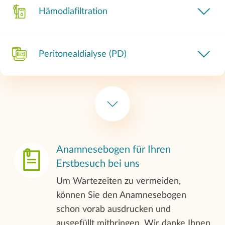
Hämodiafiltration
Peritonealdialyse (PD)
Behandlung von Bluthochdruck
(Hypertonie)
Feriendialyse/Urlaubsdialyse
Anamnesebogen für Ihren
Erstbesuch bei uns
Um Wartezeiten zu vermeiden,
Ernährungsberatung
können Sie den Anamnesebogen
schon vorab ausdrucken und
ausgefüllt mitbringen. Wir danke Ihnen