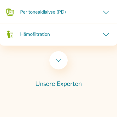
Peritonealdialyse (PD)
Hämofiltration
Hämodiafiltration
Dialyse bei Infektionskrankheiten
Unsere Experten
Feriendialyse/Urlaubsdialyse