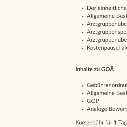
Der einheitlich
Allgemeine Be
Arztgruppenübe
Arztgruppenspez
Arztgruppenüber
Kostenpauschal
Inhalte zu GOÄ
Gebührenordnun
Allgemeine Be
GOP
Analoge Bewer
Kursgebühr für 1 Ta