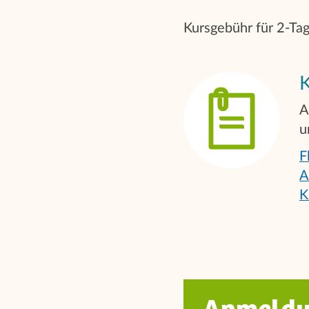
Kursgebühr für 2-Tag
A
u
F
A
K