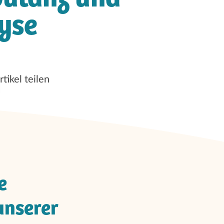
yse
rtikel teilen
e
unserer