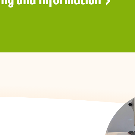
ng und Informatio
n