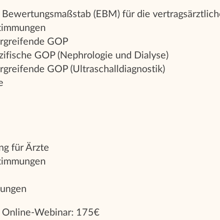
e Bewertungsmaßstab (EBM) für die vertragsärztli
stimmungen
rgreifende GOP
ifische GOP (Nephrologie und Dialyse)
greifende GOP (Ultraschalldiagnostik)
e
g für Ärzte
stimmungen
tungen
g Online-Webinar: 175€