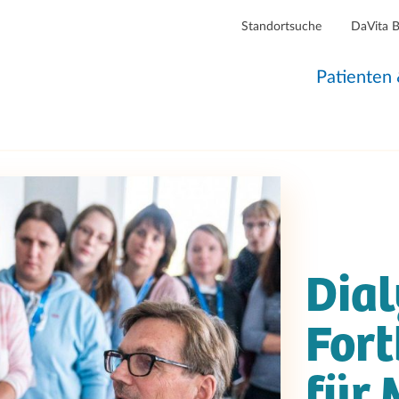
Standortsuche
DaVita 
Patienten
Dial
Fort
für 