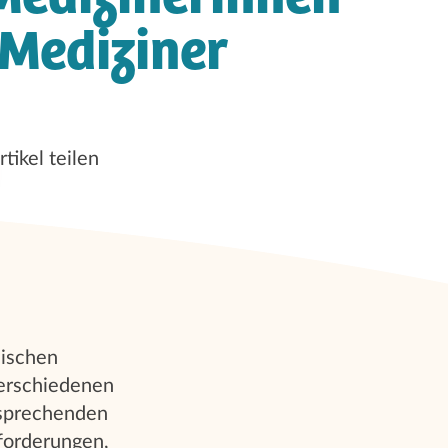
Mediziner
rtikel teilen
sischen
verschiedenen
tsprechenden
forderungen,