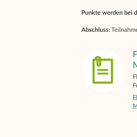
Punkte werden bei 
Abschluss
: Teilnahme
F
M
F
F
F
M