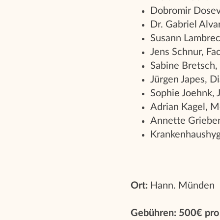
Dobromir Dosev
Dr. Gabriel Alva
Susann Lambrech
Jens Schnur, Fa
Sabine Bretsch,
Jürgen Japes, D
Sophie Joehnk, J
Adrian Kagel, M
Annette Grieben
Krankenhaushygi
Ort:
Hann. Münden
Gebühren
:
500€ pro