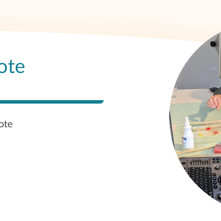
ote
ote