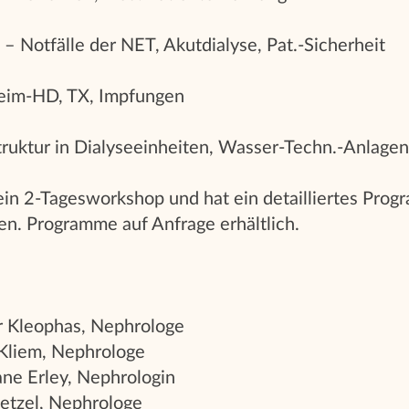
 – Notfälle der NET, Akutdialyse, Pat.-Sicherheit
eim-HD, TX, Impfungen
truktur in Dialyseeinheiten, Wasser-Techn.-Anlagen
 ein 2-Tagesworkshop und hat ein detailliertes Pro
en. Programme auf Anfrage erhältlich.
r Kleophas, Nephrologe
 Kliem, Nephrologe
iane Erley, Nephrologin
Hetzel, Nephrologe