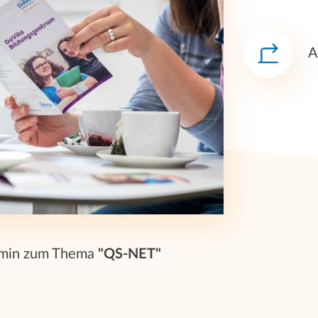
A
rmin zum Thema
"QS-NET"