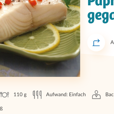
Papr
geg
A
110 g
Aufwand: Einfach
Bac
iß