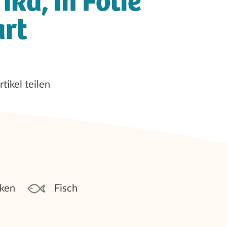
ika, in Folie
art
rtikel teilen
ken
Fisch