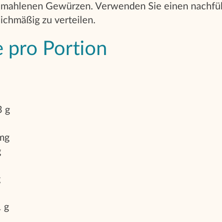
emahlenen Gewürzen. Verwenden Sie einen nachfül
ichmäßig zu verteilen.
 pro Portion
 g
mg
g
g
 g