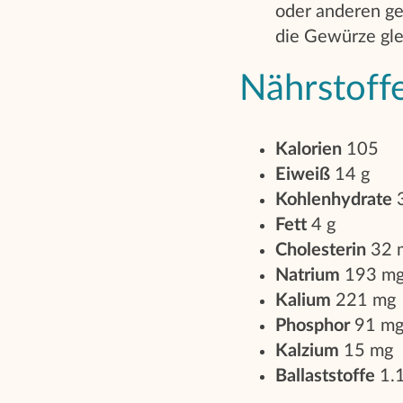
oder anderen g
die Gewürze gle
Nährstoffe
Kalorien
105
Eiweiß
14 g
Kohlenhydrate
3
Fett
4 g
Cholesterin
32 
Natrium
193 m
Kalium
221 mg
Phosphor
91 m
Kalzium
15 mg
Ballaststoffe
1.1