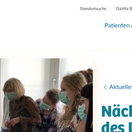
Standortsuche
DaVita 
Patienten
Aktuelle
Näc
des 