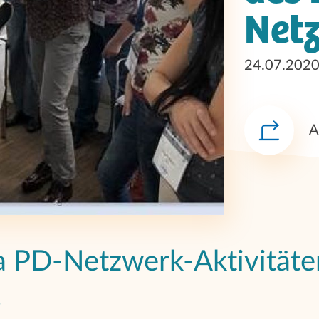
Net
24.07.202
A
a PD-Netzwerk-Aktivitäte
.