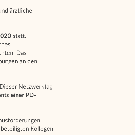
und ärztliche
2020
statt.
ches
chten. Das
Übungen an den
 Dieser Netzwerktag
ts einer PD-
rausforderungen
beteiligten Kollegen