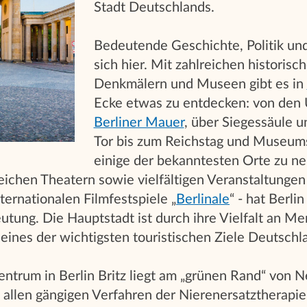
Stadt Deutschlands.
Bedeutende Geschichte, Politik und
sich hier. Mit zahlreichen historisc
Denkmälern und Museen gibt es in
Ecke etwas zu entdecken: von den 
Berliner Mauer
, über Siegessäule 
Tor bis zum Reichstag und Museums
einige der bekanntesten Orte zu ne
ichen Theatern sowie vielfältigen Veranstaltungen 
ternationalen Filmfestspiele „
Berlinale
“ - hat Berli
eutung. Die Hauptstadt ist durch ihre Vielfalt an M
ines der wichtigsten touristischen Ziele Deutschl
ntrum in Berlin Britz liegt am „grünen Rand“ von N
 allen gängigen Verfahren der Nierenersatztherapie