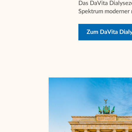
Das DaVita Dialyseze
Spektrum moderner m
Zum DaVita Dial