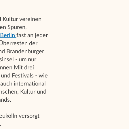
 Kultur vereinen
hen Spuren,
Berlin
fast an jeder
Überresten der
und Brandenburger
insel - um nur
nnen Mit drei
und Festivals - wie
n auch international
enschen, Kultur und
ands.
eukölln versorgt
.