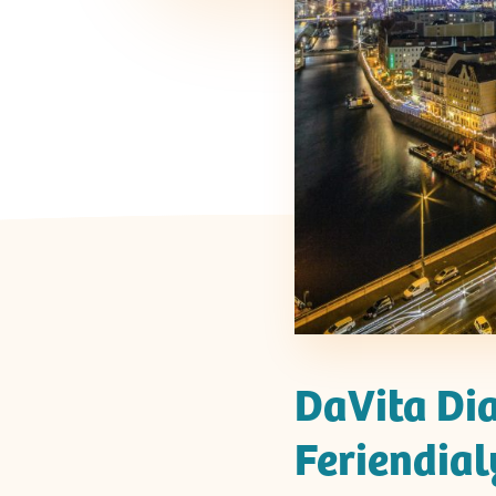
DaVita Dia
Feriendial