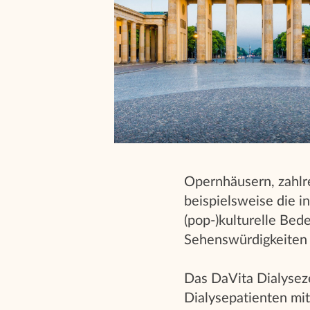
Opernhäusern, zahlre
beispielsweise die in
(pop-)kulturelle Bed
Sehenswürdigkeiten e
Das DaVita Dialyseze
Dialysepatienten mit