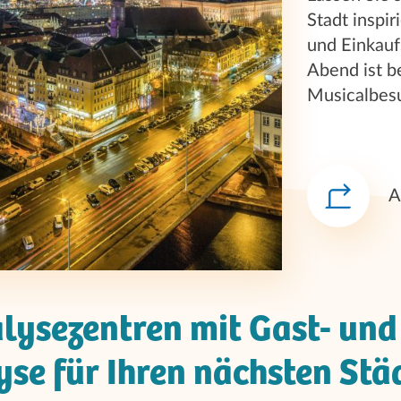
Stadt inspi
und Einkauf
Abend ist b
Musicalbesu
A
lysezentren mit Gast- und
yse für Ihren nächsten Stä