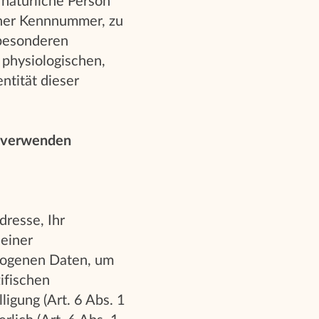
e natürliche Person
iner Kennnummer, zu
 besonderen
 physiologischen,
ntität dieser
e verwenden
resse, Ihr
 einer
zogenen Daten, um
ifischen
ligung (Art. 6 Abs. 1