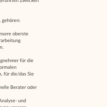
geführten Zwecken
, gehören:
nsere oberste
rarbeitung
n.
agnehmer für die
normalen
 für die/das Sie
nelle Berater oder
 Analyse- und