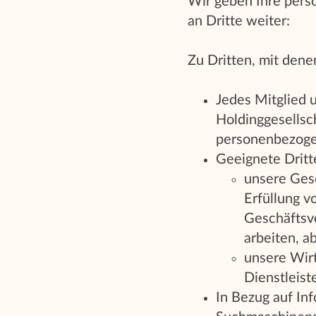
Wir geben Ihre per
an Dritte weiter:
Zu Dritten, mit den
Jedes Mitglied 
Holdinggesellsc
personenbezogen
Geeignete Dritte
unsere Gesc
Erfüllung v
Geschäftsve
arbeiten, 
unsere Wirt
Dienstleist
In Bezug auf In