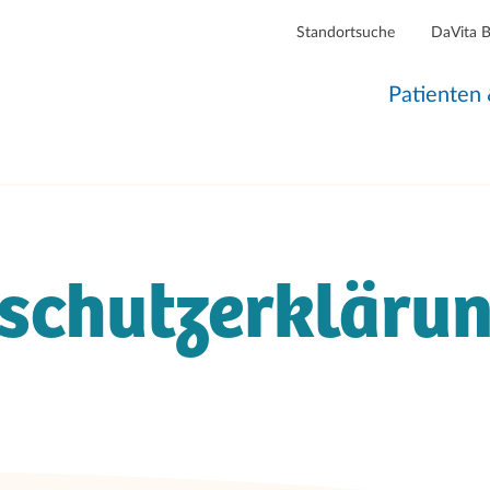
Standortsuche
DaVita 
Patienten
schutzerkläru