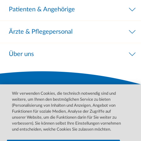
Patienten & Angehörige
Ärzte & Pflegepersonal
Über uns
Wir verwenden Cookies, die technisch notwendig sind und
weitere, um Ihnen den bestmöglichen Service zu bieten
(Personalisierung von Inhalten und Anzeigen, Angebot von
Funktionen für soziale Medien, Analyse der Zugriffe auf
unserer Website, um die Funktionen darin für Sie weiter zu
Bitte wenden Sie sich für Behandlungen, Diagnosen und
verbessern). Sie können selbst Ihre Einstellungen vornehmen
Informationen zu Ihren Erkrankungen an Ihren Arzt. Im Notfall
und entscheiden, welche Cookies Sie zulassen möchten.
wenden Sie sich bitte an den ärztlichen Notdienst.