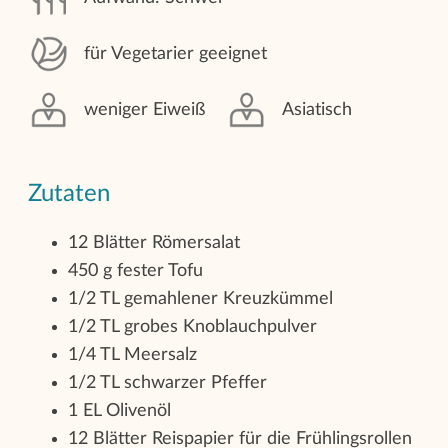
für Vegetarier geeignet
weniger Eiweiß
Asiatisch
Zutaten
12 Blätter Römersalat
450 g fester Tofu
1/2 TL gemahlener Kreuzkümmel
1/2 TL grobes Knoblauchpulver
1/4 TL Meersalz
1/2 TL schwarzer Pfeffer
1 EL Olivenöl
12 Blätter Reispapier für die Frühlingsrollen